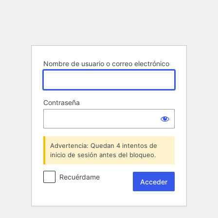
Acceder
Nombre de usuario o correo electrónico
Contraseña
Advertencia: Quedan 4 intentos de
inicio de sesión antes del bloqueo.
Recuérdame