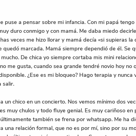
e puse a pensar sobre mi infancia. Con mi papá tengo u
a muy duro conmigo y con mamá. Me daba miedo decirle
chas veces me hizo llorar y mamá decía «si supieras la
rase quedó marcada. Mamá siempre dependió de él. Se q
ucho. De chica yo siempre cortaba mis mini relacion
no me gusta, cuando sea grande tendré novio hoy no q
disponible. ¿Ese es mi bloqueo? Hago terapia y nunca v
salir.
 a un chico en un concierto. Nos vemos mínimo dos v
es muy chulos y todo fluye genial. Es muy cariñoso en
y últimamente también se frena por whatsapp. Me ha d
 una relación formal, que no es por mí, sino por su mo