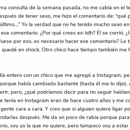
ltima consulta de la semana pasada, no me cabía en el 
después de tener sexo, me hizo el comentario de: “qué p
 último…” Yo la verdad que no he tenido mucho sexo en 
se comentario. ¿Por qué crees ex-tdh? Él se corrió. ¿Ig
 fuese por eso, es necesario hacer ese comentario? Le 
 quedé en shock. Otro chico hace tiempo también me 
ía entero con un chico que me agregó a Instagram, pe
porque había cambiado bastante (hasta él me lo dijo). 
herir, pero, ¿qué podríamos decir para no seguir habl
e tenía en Instagram eran de hace cuatro años y me co
 gente cara a cara. Y creo que si alguien quiere ligar p
mandarlas después. Me da un poco de rabia porque par
erio, soy yo la que no quiere, pero tampoco voy a estar