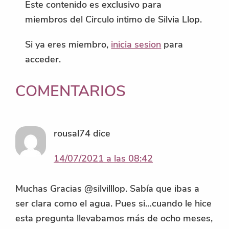
Este contenido es exclusivo para
miembros del Circulo intimo de Silvia Llop.
Si ya eres miembro,
inicia sesion
para
acceder.
INTERACCIONES
COMENTARIOS
CON
LOS
rousal74
dice
LECTORES
14/07/2021 a las 08:42
Muchas Gracias @silvilllop. Sabía que ibas a
ser clara como el agua. Pues si…cuando le hice
esta pregunta llevabamos más de ocho meses,