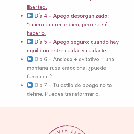
libertad.
Día 4 – Apego desorganizado:
“quiero quererte bien, pero no sé
hacerlo.
Día 5 – Apego seguro: cuando hay
equilibrio entre cuidar y cuidarte.
Día 6 – Ansioso + evitativo = una
montaña rusa emocional ¿puede
funcionar?
Día 7 – Tu estilo de apego no te
define. Puedes transformarlo.
FOOTER