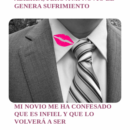
GENERA SUFRIMIENTO
MI NOVIO ME HA CONFESADO
QUE ES INFIEL Y QUE LO
VOLVERÁ A SER