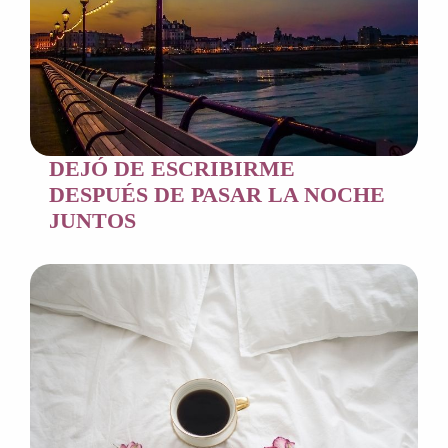
DEJÓ DE ESCRIBIRME
DESPUÉS DE PASAR LA NOCHE
JUNTOS