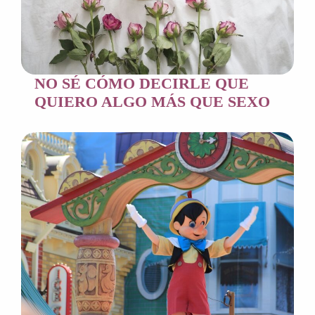
NO SÉ CÓMO DECIRLE QUE
QUIERO ALGO MÁS QUE SEXO