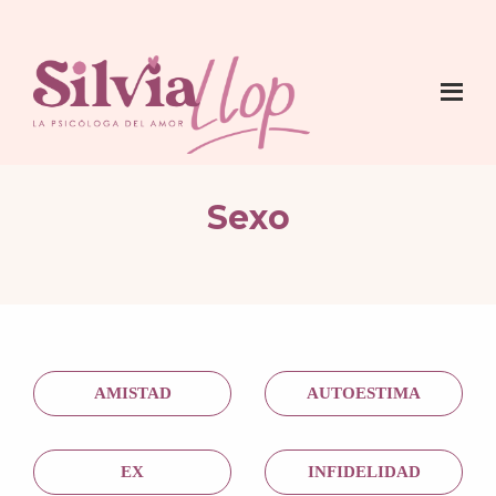
Saltar
Saltar
Saltar
al
a
al
contenido
la
pie
principal
barra
de
lateral
página
SILVIA
Psicóloga
principal
LLOP:
del
PSICÓLOGA
Sexo
DEL
Amor
AMOR
AMISTAD
AUTOESTIMA
EX
INFIDELIDAD