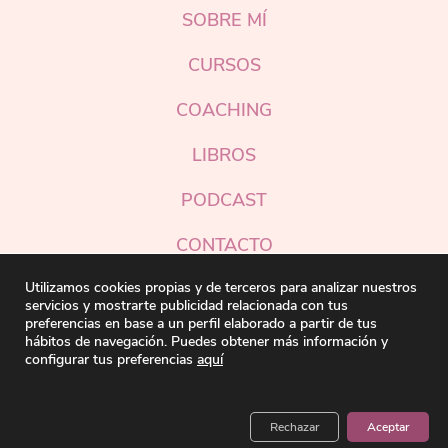
SOBRE MÍ
CURSOS
COACHING
LIBROS
PODCAST
CONTACTO
Instagram
Utilizamos cookies propias y de terceros para analizar nuestros
servicios y mostrarte publicidad relacionada con tus
preferencias en base a un perfil elaborado a partir de tus
hábitos de navegación. Puedes obtener más información y
configurar tus preferencias
aquí
Silvia Llop © 2026 |
Legal
|
Preferencias cookies
|
Web hecha con amor ♡ por
noeliapedraza.com
Rechazar
Aceptar