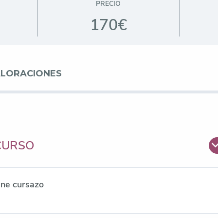
PRECIO
170€
ALORACIONES
CURSO
ene cursazo