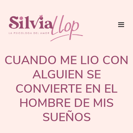
Saltar
Saltar
Saltar
al
a
al
contenido
la
pie
principal
barra
de
lateral
página
SILVIA
Psicóloga
principal
LLOP:
del
PSICÓLOGA
CUANDO ME LIO CON
DEL
Amor
AMOR
ALGUIEN SE
CONVIERTE EN EL
HOMBRE DE MIS
SUEÑOS