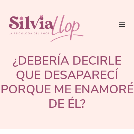
Saltar
Saltar
Saltar
al
a
al
contenido
la
pie
principal
barra
de
lateral
página
SILVIA
Psicóloga
principal
LLOP:
del
PSICÓLOGA
¿DEBERÍA DECIRLE
DEL
Amor
AMOR
QUE DESAPARECÍ
PORQUE ME ENAMORÉ
DE ÉL?