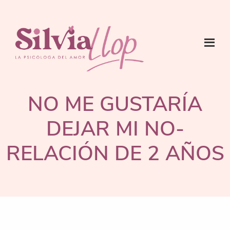
Saltar
Saltar
Saltar
al
a
al
contenido
la
pie
principal
barra
de
lateral
página
SILVIA
Psicóloga
principal
LLOP:
del
PSICÓLOGA
NO ME GUSTARÍA
DEL
Amor
AMOR
DEJAR MI NO-
RELACIÓN DE 2 AÑOS