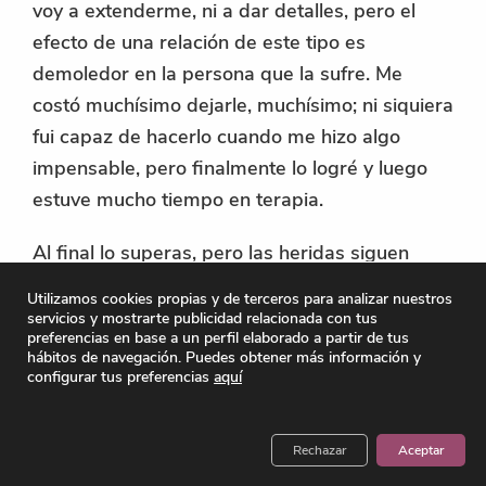
voy a extenderme, ni a dar detalles, pero el
efecto de una relación de este tipo es
demoledor en la persona que la sufre. Me
costó muchísimo dejarle, muchísimo; ni siquiera
fui capaz de hacerlo cuando me hizo algo
impensable, pero finalmente lo logré y luego
estuve mucho tiempo en terapia.
Al final lo superas, pero las heridas siguen
contigo. Hay cicatrices que se quedan, aunque
Utilizamos cookies propias y de terceros para analizar nuestros
ya es cuestión tuya aprender a vivir con ello.
servicios y mostrarte publicidad relacionada con tus
preferencias en base a un perfil elaborado a partir de tus
Luego conoces a gente buena y no logras
hábitos de navegación. Puedes obtener más información y
creerte que te quieren, porque estás
configurar tus preferencias
aquí
acostumbrada a lo malo, a que te traten mal. Y
cuando te tratan bien tu cerebro dice: esto no
Rechazar
Aceptar
es.