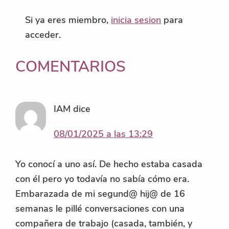
Si ya eres miembro,
inicia sesion
para
acceder.
INTERACCIONES
COMENTARIOS
CON
LOS
IAM
dice
LECTORES
08/01/2025 a las 13:29
Yo conocí a uno así. De hecho estaba casada
con él pero yo todavía no sabía cómo era.
Embarazada de mi segund@ hij@ de 16
semanas le pillé conversaciones con una
compañera de trabajo (casada, también, y